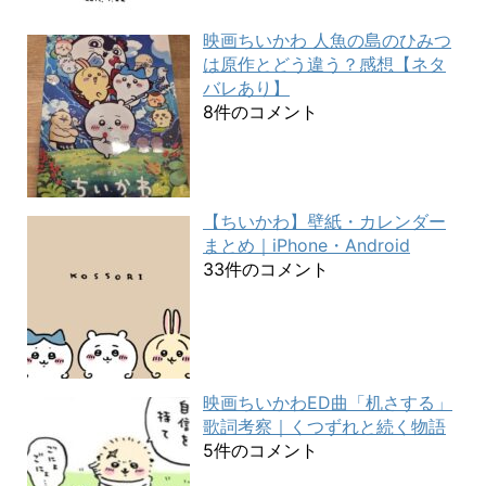
映画ちいかわ 人魚の島のひみつ
は原作とどう違う？感想【ネタ
バレあり】
8件のコメント
【ちいかわ】壁紙・カレンダー
まとめ｜iPhone・Android
33件のコメント
映画ちいかわED曲「机さする」
歌詞考察｜くつずれと続く物語
5件のコメント