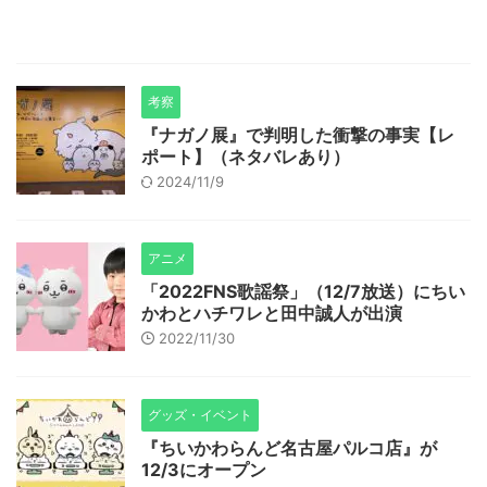
考察
『ナガノ展』で判明した衝撃の事実【レ
ポート】（ネタバレあり）
2024/11/9
アニメ
「2022FNS歌謡祭」（12/7放送）にちい
かわとハチワレと田中誠人が出演
2022/11/30
グッズ・イベント
『ちいかわらんど名古屋パルコ店』が
12/3にオープン