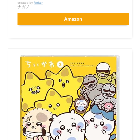
created by
Rinker
ナガノ
Amazon