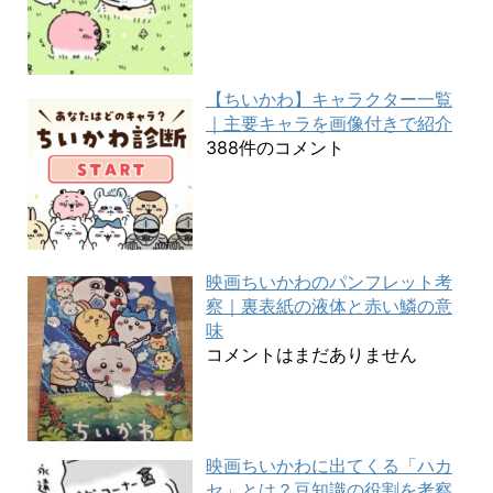
【ちいかわ】キャラクター一覧
｜主要キャラを画像付きで紹介
388件のコメント
映画ちいかわのパンフレット考
察｜裏表紙の液体と赤い鱗の意
味
コメントはまだありません
映画ちいかわに出てくる「ハカ
セ」とは？豆知識の役割を考察