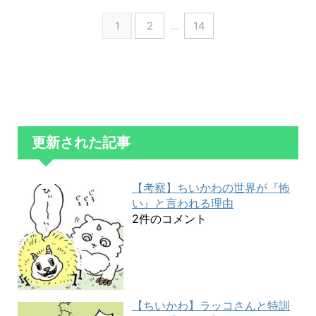
1
2
…
14
更新された記事
【考察】ちいかわの世界が『怖
い』と言われる理由
2件のコメント
【ちいかわ】ラッコさんと特訓