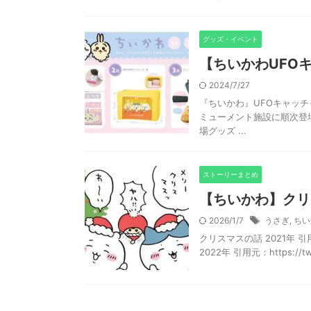
グッズ・イベント
【ちいかわUFO
2024/7/27
『ちいかわ』UFOキャッ
ミューメント施設に順次登
場グッズ ...
ストーリーまとめ
【ちいかわ】クリ
2026/1/7
うさぎ
,
ちい
クリスマスの話 2021年 引用も：ht
2022年 引用元：https://twit