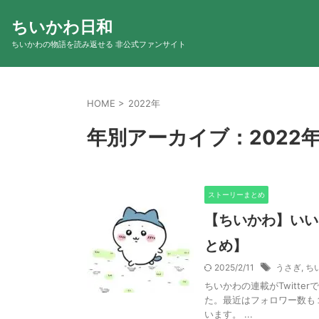
ちいかわ日和
ちいかわの物語を読み返せる 非公式ファンサイト
HOME
>
2022年
年別アーカイブ：2022
ストーリーまとめ
【ちいかわ】いい
とめ】
2025/2/11
うさぎ
,
ち
ちいかわの連載がTwitt
た。最近はフォロワー数も
います。 ...