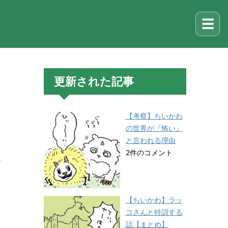
☰
更新された記事
【考察】ちいかわ
の世界が『怖い』
と言われる理由
2件のコメント
ま
【ちいかわ】ラッ
コさんと特訓する
て
話【まとめ】