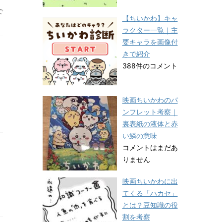
て
で
【ちいかわ】キャ
ラクター一覧｜主
要キャラを画像付
きで紹介
388件のコメント
映画ちいかわのパ
ンフレット考察｜
裏表紙の液体と赤
い鱗の意味
コメントはまだあ
りません
映画ちいかわに出
てくる「ハカセ」
とは？豆知識の役
割を考察