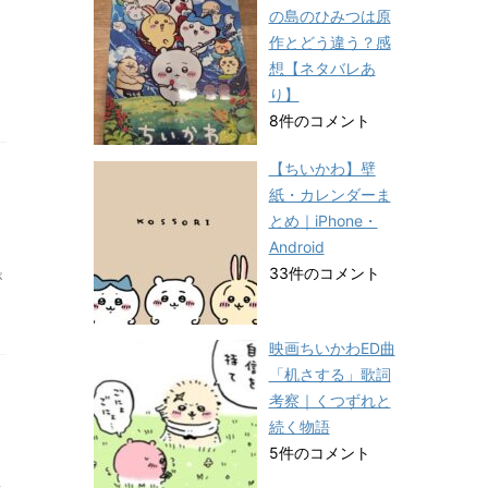
の島のひみつは原
作とどう違う？感
想【ネタバレあ
り】
8件のコメント
【ちいかわ】壁
紙・カレンダーま
とめ｜iPhone・
Android
33件のコメント
が
映画ちいかわED曲
「机さする」歌詞
考察｜くつずれと
続く物語
5件のコメント