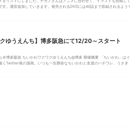
ドをリストにしました。ナガノさんはアニメに合わせて、イラストも投稿し
です。適宜追加していきます。発売されるDVDには40話まで収録されるよう
クゆうえんち】博多阪急にて12/20～スタート
ち＠博多阪急 ちいかわワクワクゆうえんち@博多 開催概要 「ちいかわ」はイ
くTwitter発の漫画。いつも一生懸命なちいかわと友達のハチワレ、うさぎ