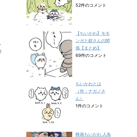
52件のコメント
【ちいかわ】モモ
ンガと鎧さんの関
ア
係【まとめ】
登
69件のコメント
ちいかわとは
（作：ナガノさ
ん）
1件のコメント
映画ちいかわ 人魚