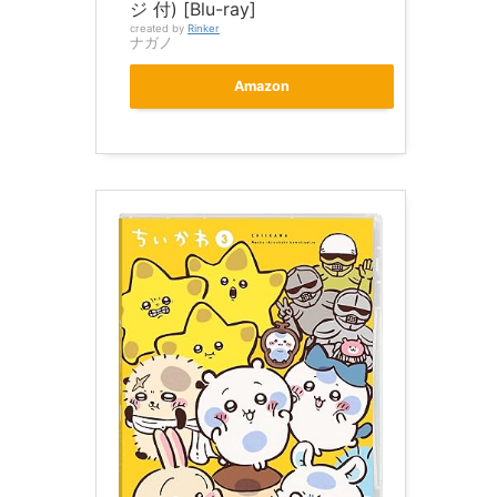
ジ 付) [Blu-ray]
created by
Rinker
ナガノ
Amazon