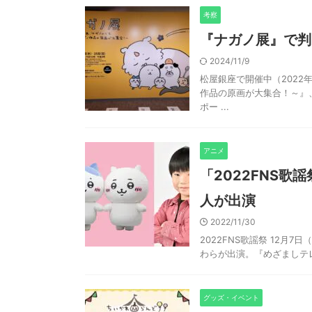
考察
『ナガノ展』で判
2024/11/9
松屋銀座で開催中（2022
作品の原画が大集合！～』
ポー ...
アニメ
「2022FNS歌
人が出演
2022/11/30
2022FNS歌謡祭 12月
わらが出演。『めざましテレ
グッズ・イベント