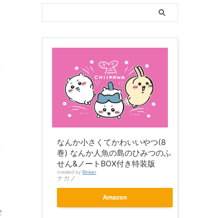
リ
なんか小さくてかわいいやつ(8
巻) なんか人魚の島のひみつのふ
せん&ノートBOX付き特装版
created by
Rinker
ナガノ
Amazon
そ