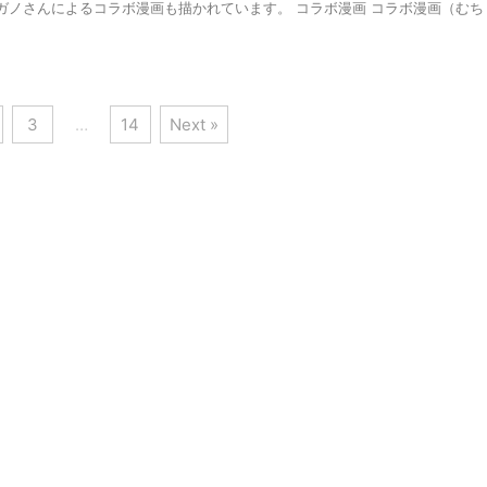
ガノさんによるコラボ漫画も描かれています。 コラボ漫画 コラボ漫画（むち
3
…
14
Next »