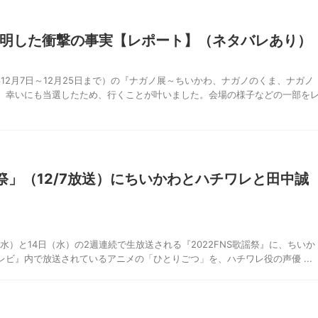
明した衝撃の事実【レポート】（ネタバレあり）
年12月7日～12月25日まで）の『ナガノ展～ちいかわ、ナガノのくま、ナガノ
、幸いにも当選したため、行くことが叶いました。会場の様子などの一部を
謡祭」（12/7放送）にちいかわとハチワレと田中誠
7日（水）と14日（水）の2週連続で生放送される『2022FNS歌謡祭』に、ちいか
ビ』内で放送されているアニメの「ひとりごつ」を、ハチワレ役の声優 ...