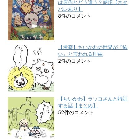
は原作とどう違う？感想【ネタ
バレあり】
8件のコメント
【考察】ちいかわの世界が『怖
い』と言われる理由
2件のコメント
【ちいかわ】ラッコさんと特訓
する話【まとめ】
52件のコメント