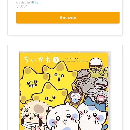
created by
Rinker
ナガノ
Amazon