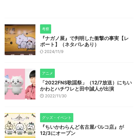
考察
『ナガノ展』で判明した衝撃の事実【レ
ポート】（ネタバレあり）
2024/11/9
アニメ
「2022FNS歌謡祭」（12/7放送）にちい
かわとハチワレと田中誠人が出演
2022/11/30
グッズ・イベント
『ちいかわらんど名古屋パルコ店』が
12/3にオープン