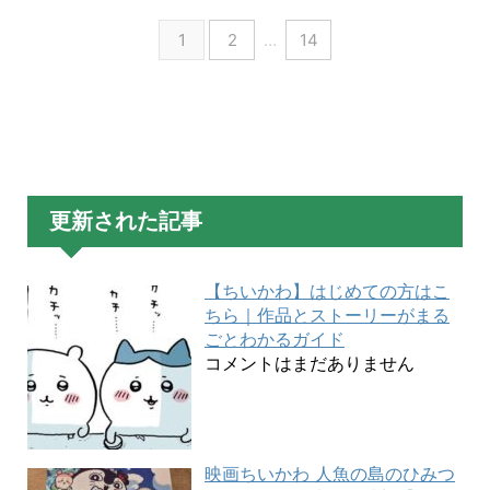
1
2
…
14
更新された記事
【ちいかわ】はじめての方はこ
ちら｜作品とストーリーがまる
ごとわかるガイド
コメントはまだありません
映画ちいかわ 人魚の島のひみつ