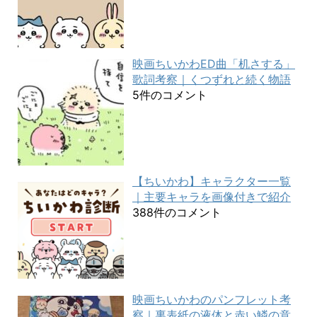
映画ちいかわED曲「机さする」
歌詞考察｜くつずれと続く物語
5件のコメント
【ちいかわ】キャラクター一覧
｜主要キャラを画像付きで紹介
388件のコメント
映画ちいかわのパンフレット考
察｜裏表紙の液体と赤い鱗の意