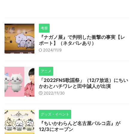
考察
『ナガノ展』で判明した衝撃の事実【レ
ポート】（ネタバレあり）
2024/11/9
アニメ
「2022FNS歌謡祭」（12/7放送）にちい
かわとハチワレと田中誠人が出演
2022/11/30
グッズ・イベント
『ちいかわらんど名古屋パルコ店』が
12/3にオープン