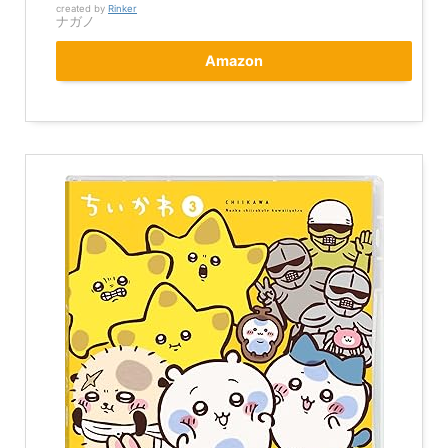
created by
Rinker
ナガノ
Amazon