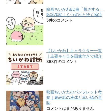
映画ちいかわED曲「机さする」
歌詞考察｜くつずれと続く物語
5件のコメント
【ちいかわ】キャラクター一覧
｜主要キャラを画像付きで紹介
388件のコメント
映画ちいかわのパンフレット考
察｜裏表紙の液体と赤い鱗の意
味
コメントはまだありません