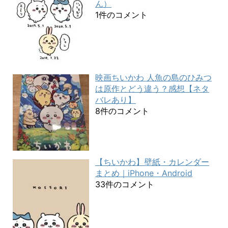
ん）
1件のコメント
映画ちいかわ 人魚の島のひみつ
は原作とどう違う？感想【ネタ
バレあり】
8件のコメント
【ちいかわ】壁紙・カレンダー
まとめ｜iPhone・Android
33件のコメント