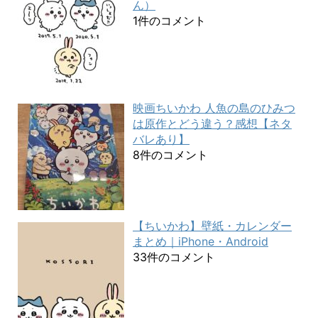
ん）
1件のコメント
映画ちいかわ 人魚の島のひみつ
は原作とどう違う？感想【ネタ
バレあり】
8件のコメント
【ちいかわ】壁紙・カレンダー
まとめ｜iPhone・Android
33件のコメント