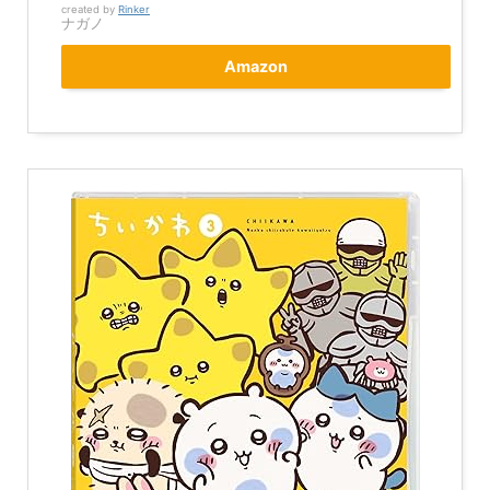
created by
Rinker
ナガノ
Amazon