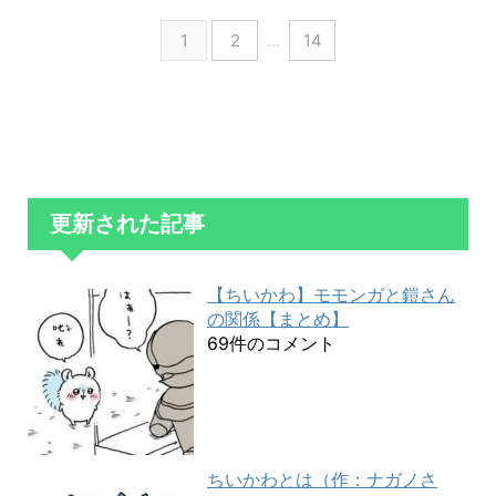
1
2
…
14
更新された記事
【ちいかわ】モモンガと鎧さん
の関係【まとめ】
69件のコメント
ちいかわとは（作：ナガノさ