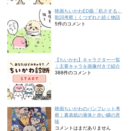
映画ちいかわED曲「机さする」
歌詞考察｜くつずれと続く物語
5件のコメント
【ちいかわ】キャラクター一覧
｜主要キャラを画像付きで紹介
388件のコメント
映画ちいかわのパンフレット考
察｜裏表紙の液体と赤い鱗の意
味
コメントはまだありません