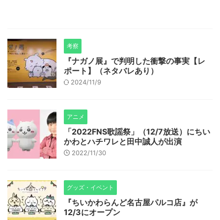
考察
『ナガノ展』で判明した衝撃の事実【レ
ポート】（ネタバレあり）
2024/11/9
アニメ
「2022FNS歌謡祭」（12/7放送）にちい
かわとハチワレと田中誠人が出演
2022/11/30
グッズ・イベント
『ちいかわらんど名古屋パルコ店』が
12/3にオープン