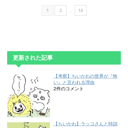
1
2
…
14
更新された記事
【考察】ちいかわの世界が『怖
い』と言われる理由
2件のコメント
【ちいかわ】ラッコさんと特訓