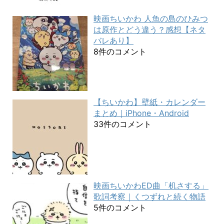
映画ちいかわ 人魚の島のひみつ
は原作とどう違う？感想【ネタ
バレあり】
8件のコメント
【ちいかわ】壁紙・カレンダー
まとめ｜iPhone・Android
33件のコメント
映画ちいかわED曲「机さする」
歌詞考察｜くつずれと続く物語
5件のコメント