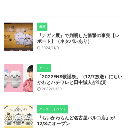
考察
『ナガノ展』で判明した衝撃の事実【レ
ポート】（ネタバレあり）
2024/11/9
アニメ
「2022FNS歌謡祭」（12/7放送）にちい
かわとハチワレと田中誠人が出演
2022/11/30
グッズ・イベント
『ちいかわらんど名古屋パルコ店』が
12/3にオープン