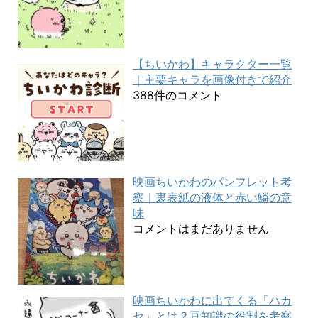
【ちいかわ】キャラクター一覧
｜主要キャラを画像付きで紹介
388件のコメント
映画ちいかわのパンフレット考
察｜裏表紙の液体と赤い鱗の意
味
コメントはまだありません
映画ちいかわに出てくる「ハカ
セ」とは？豆知識の役割を考察