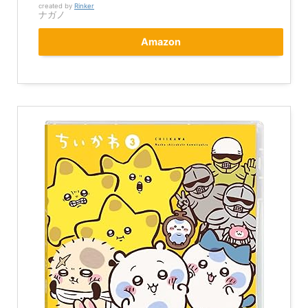
created by
Rinker
ナガノ
Amazon