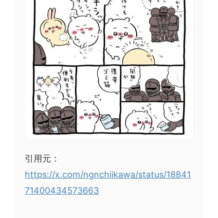
引用元：
https://x.com/ngnchiikawa/status/18841
71400434573663