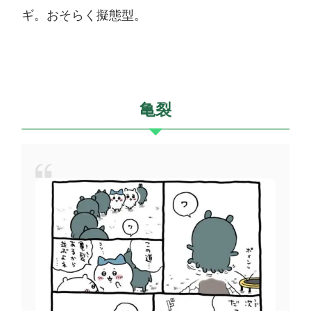
ギ。おそらく擬態型。
亀裂