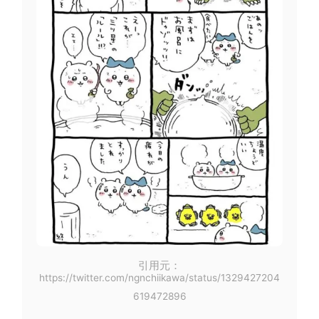
引用元：
https://twitter.com/ngnchiikawa/status/1329427204
619472896