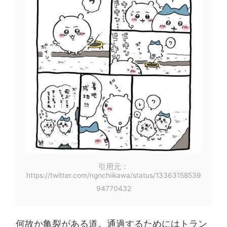
引用元：
https://twitter.com/ngnchiikawa/status/13363158539
94770432
何故か亀裂がある道。通過するためにはトラン