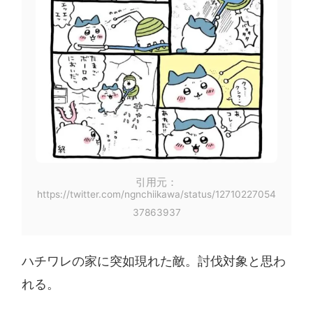
引用元：
https://twitter.com/ngnchiikawa/status/12710227054
37863937
ハチワレの家に突如現れた敵。討伐対象と思わ
れる。