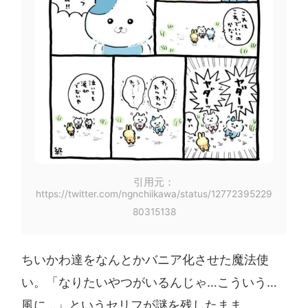
引用元：
https://twitter.com/ngnchiikawa/status/12772395229
80315138
ちいかわ達をなんとかバニア化させた魔法使
い。「なりたいやつがいるんじゃ…こういう…
風に…」というセリフが謎を残したまま。