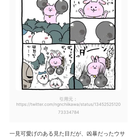
引用元：
https://twitter.com/ngnchiikawa/status/13452525120
73334784
一見可愛げのある見た目だが、凶暴だったウサ