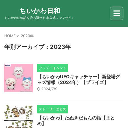
ちいかわ日和
☰
ちいかわの物語を読み返せる 非公式ファンサイト
HOME
>
2023年
年別アーカイブ：2023年
グッズ・イベント
【ちいかわUFOキャッチャー】新登場グ
ッズ情報（2024年）【プライズ】
2024/7/9
ストーリーまとめ
【ちいかわ】たぬきだもんの話【まと
め】