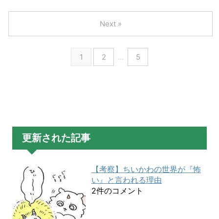
Next »
1
2
…
5
更新された記事
【考察】ちいかわの世界が『怖
い』と言われる理由
2件のコメント