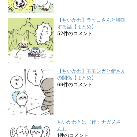
【ちいかわ】ラッコさんと特訓
する話【まとめ】
52件のコメント
【ちいかわ】モモンガと鎧さん
の関係【まとめ】
69件のコメント
ちいかわとは（作：ナガノさ
ん）
1件のコメント