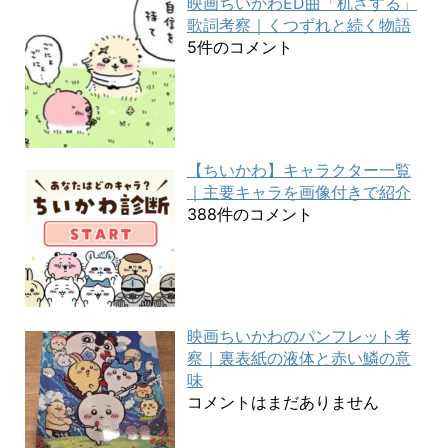
映画ちいかわED曲「机さする」
歌詞考察｜くつずれと続く物語
5件のコメント
【ちいかわ】キャラクター一覧
｜主要キャラを画像付きで紹介
388件のコメント
映画ちいかわのパンフレット考
察｜裏表紙の液体と赤い鱗の意
味
コメントはまだありません