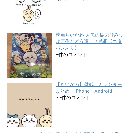
映画ちいかわ 人魚の島のひみつ
は原作とどう違う？感想【ネタ
バレあり】
8件のコメント
【ちいかわ】壁紙・カレンダー
まとめ｜iPhone・Android
33件のコメント