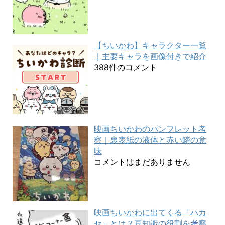
【ちいかわ】キャラクター一覧
｜主要キャラを画像付きで紹介
388件のコメント
映画ちいかわのパンフレット考
察｜裏表紙の液体と赤い鱗の意
味
コメントはまだありません
映画ちいかわに出てくる「ハカ
セ」とは？豆知識の役割を考察