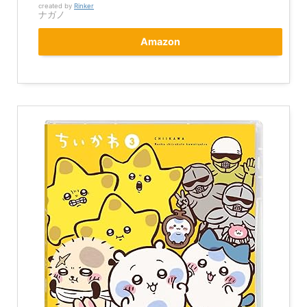
created by
Rinker
ナガノ
Amazon