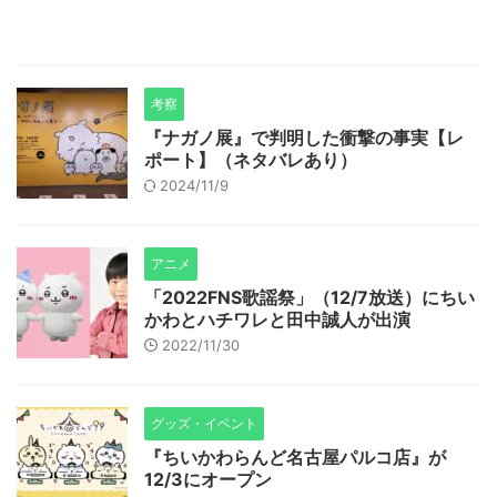
考察
『ナガノ展』で判明した衝撃の事実【レ
ポート】（ネタバレあり）
2024/11/9
アニメ
「2022FNS歌謡祭」（12/7放送）にちい
かわとハチワレと田中誠人が出演
2022/11/30
グッズ・イベント
『ちいかわらんど名古屋パルコ店』が
12/3にオープン