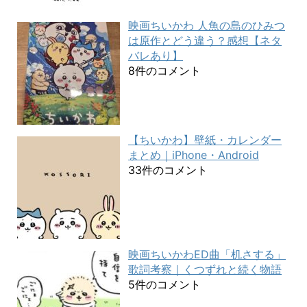
映画ちいかわ 人魚の島のひみつ
は原作とどう違う？感想【ネタ
バレあり】
8件のコメント
【ちいかわ】壁紙・カレンダー
まとめ｜iPhone・Android
33件のコメント
映画ちいかわED曲「机さする」
歌詞考察｜くつずれと続く物語
5件のコメント