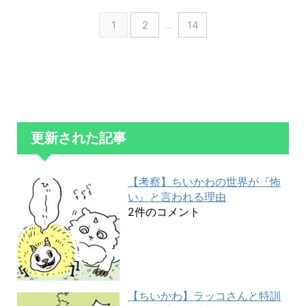
1
2
…
14
更新された記事
【考察】ちいかわの世界が『怖
い』と言われる理由
2件のコメント
【ちいかわ】ラッコさんと特訓