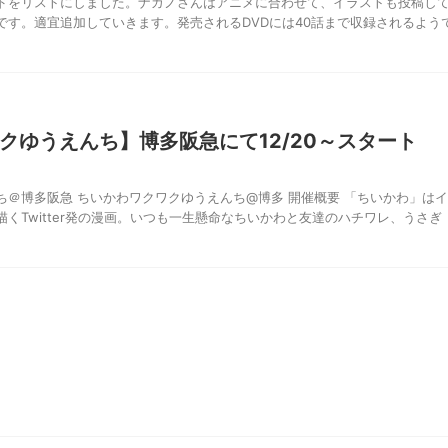
ドをリストにしました。ナガノさんはアニメに合わせて、イラストも投稿し
です。適宜追加していきます。発売されるDVDには40話まで収録されるよう
クゆうえんち】博多阪急にて12/20～スタート
ち＠博多阪急 ちいかわワクワクゆうえんち@博多 開催概要 「ちいかわ」はイ
くTwitter発の漫画。いつも一生懸命なちいかわと友達のハチワレ、うさぎ