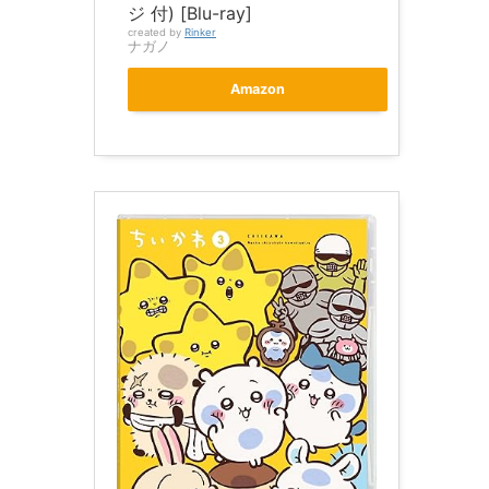
ジ 付) [Blu-ray]
created by
Rinker
ナガノ
Amazon