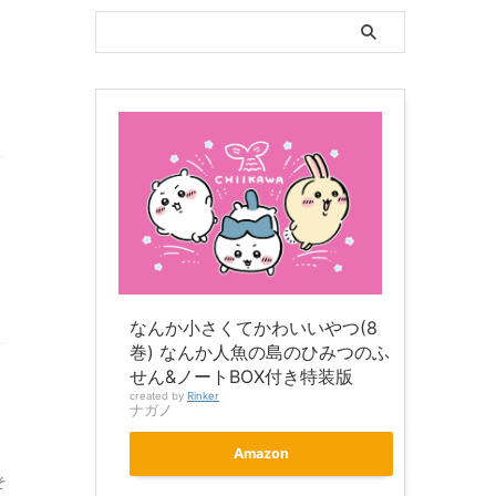
リ
なんか小さくてかわいいやつ(8
巻) なんか人魚の島のひみつのふ
せん&ノートBOX付き特装版
created by
Rinker
ナガノ
Amazon
そ