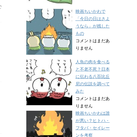
て
で
映画ちいかわで
「今日の日はさよ
うなら」が残した
もの
コメントはまだあ
りません
人魚の肉を食べる
と不老不死？日本
に伝わる八百比丘
尼の伝説を調べて
みた
コメントはまだあ
りません
映画ちいかわは誰
が悪い？ヒトハ・
フタバ・セイレー
ンを考察