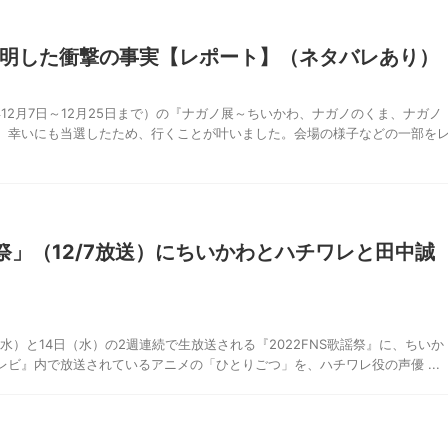
明した衝撃の事実【レポート】（ネタバレあり）
年12月7日～12月25日まで）の『ナガノ展～ちいかわ、ナガノのくま、ナガノ
、幸いにも当選したため、行くことが叶いました。会場の様子などの一部を
謡祭」（12/7放送）にちいかわとハチワレと田中誠
7日（水）と14日（水）の2週連続で生放送される『2022FNS歌謡祭』に、ちいか
ビ』内で放送されているアニメの「ひとりごつ」を、ハチワレ役の声優 ...