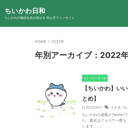
ちいかわ日和
ちいかわの物語を読み返せる 非公式ファンサイト
HOME
>
2022年
年別アーカイブ：2022
ストーリーまとめ
【ちいかわ】いい
とめ】
2025/2/11
うさぎ
,
ち
ちいかわの連載がTwitt
た。最近はフォロワー数も
います。 ...