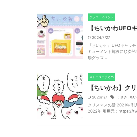
グッズ・イベント
【ちいかわUFO
2024/7/27
『ちいかわ』UFOキャッ
ミューメント施設に順次登
場グッズ ...
ストーリーまとめ
【ちいかわ】クリ
2026/1/7
うさぎ
,
ちい
クリスマスの話 2021年 引用も：ht
2022年 引用元：https://twit