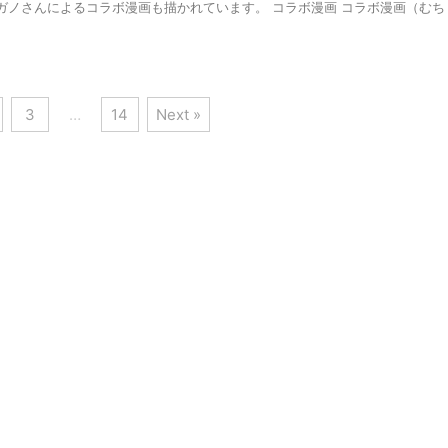
ガノさんによるコラボ漫画も描かれています。 コラボ漫画 コラボ漫画（むち
3
…
14
Next »