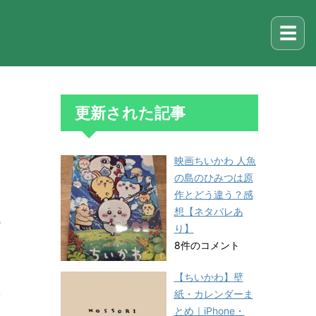
☰
更新された記事
映画ちいかわ 人魚
の島のひみつは原
作とどう違う？感
想【ネタバレあ
ま
り】
8件のコメント
【ちいかわ】壁
紙・カレンダーま
て
とめ｜iPhone・