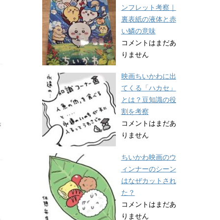
ンフレット考察｜
裏表紙の液体と赤
い鱗の意味
コメントはまだあ
りません
映画ちいかわに出
てくる「ハカセ」
とは？豆知識の役
割を考察
コメントはまだあ
が
りません
ちいかわ映画のウ
ィンナーのシーン
はなぜカットされ
た？
コメントはまだあ
りません