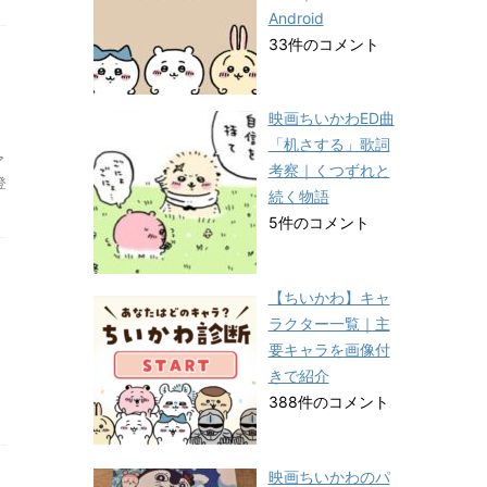
Android
33件のコメント
映画ちいかわED曲
「机さする」歌詞
ア
考察｜くつずれと
登
続く物語
5件のコメント
【ちいかわ】キャ
ラクター一覧｜主
要キャラを画像付
きで紹介
388件のコメント
映画ちいかわのパ