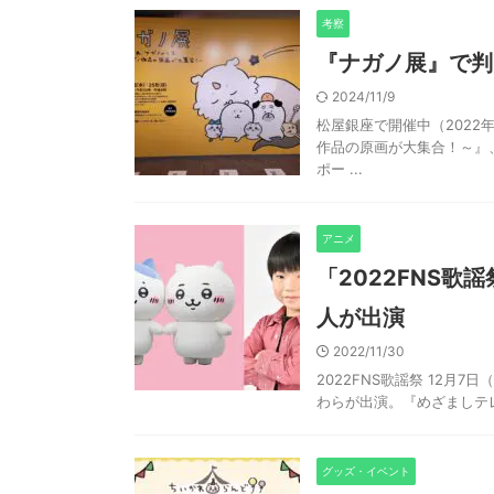
考察
『ナガノ展』で判
2024/11/9
松屋銀座で開催中（2022
作品の原画が大集合！～』
ポー ...
アニメ
「2022FNS歌
人が出演
2022/11/30
2022FNS歌謡祭 12月
わらが出演。『めざましテレ
グッズ・イベント