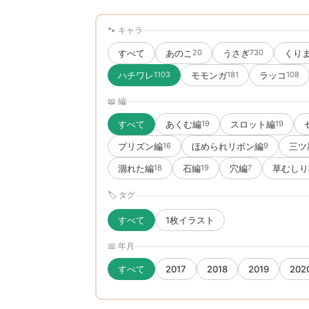
🐾 キャラ
すべて
あのこ
うさぎ
くり
20
730
ハチワレ
モモンガ
ラッコ
1103
181
108
📖 編
すべて
あくむ編
スロット編
19
19
プリズン編
ほめられリボン編
三ツ
16
9
涸れた編
石編
穴編
草むしり
18
19
7
🏷 タグ
すべて
1枚イラスト
📅 年月
すべて
2017
2018
2019
202