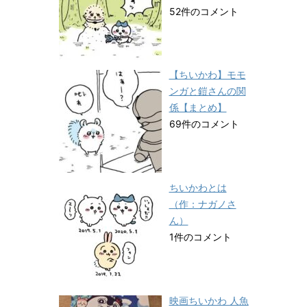
52件のコメント
【ちいかわ】モモ
ンガと鎧さんの関
係【まとめ】
69件のコメント
ちいかわとは
（作：ナガノさ
ん）
1件のコメント
映画ちいかわ 人魚