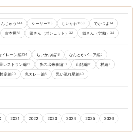
まんじゅう
シーサー
ちいかわ
でかつよ
144
113
1168
14
古本屋
鎧さん（ポシェット）
鎧さん（労働）
81
33
34
セイレーン編
ちいかぶ編
なんとかバニア編
134
18
5
星レストラン編
夜の出来事編
山姥編
杖編
12
10
10
7
検定編
鬼カレー編
黒い流れ星編
20
6
40
0
2021
2022
2023
2024
2025
2026