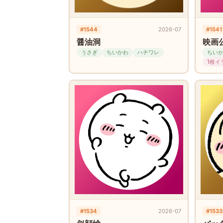
#1544
2026-07
#1541
醤油洞
映画
うさぎ
ちいかわ
ハチワレ
ちい
1枚イ
#1534
2026-07
#1533