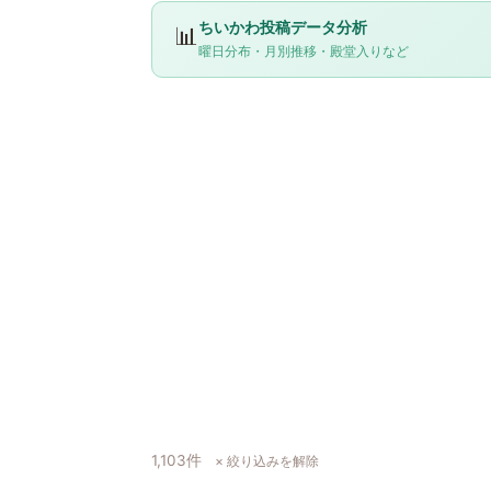
ちいかわ投稿データ分析
📊
曜日分布・月別推移・殿堂入りなど
1,103件
× 絞り込みを解除