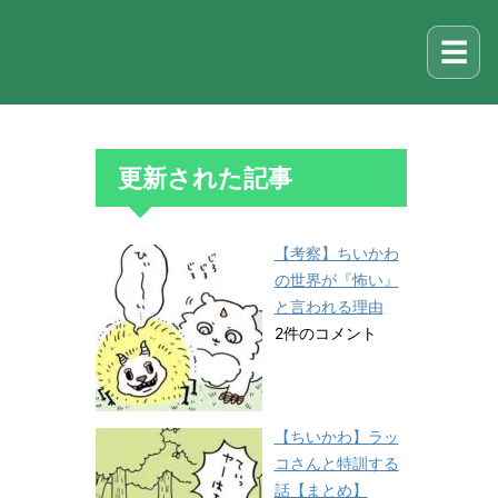
☰
更新された記事
【考察】ちいかわ
の世界が『怖い』
と言われる理由
2件のコメント
【ちいかわ】ラッ
コさんと特訓する
話【まとめ】