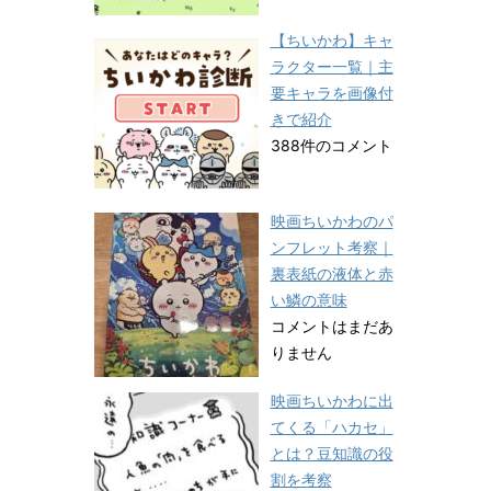
【ちいかわ】キャ
ラクター一覧｜主
要キャラを画像付
きで紹介
388件のコメント
映画ちいかわのパ
ンフレット考察｜
裏表紙の液体と赤
い鱗の意味
コメントはまだあ
りません
映画ちいかわに出
てくる「ハカセ」
とは？豆知識の役
割を考察