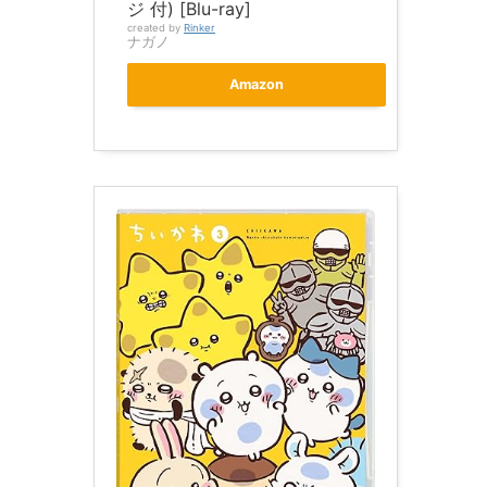
ジ 付) [Blu-ray]
created by
Rinker
ナガノ
Amazon