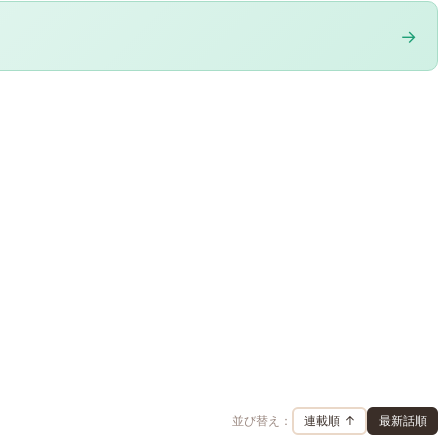
→
並び替え：
連載順 ↑
最新話順