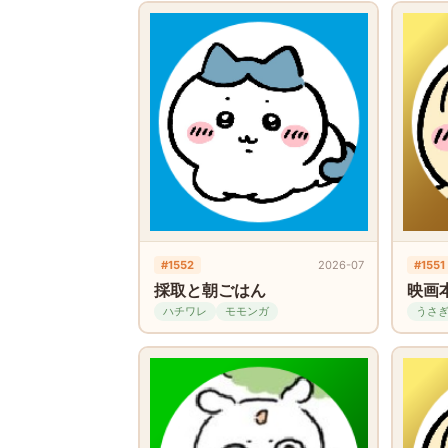
#1552
2026-07
#1551
採取と朝ごはん
映画
ハチワレ
モモンガ
うさ