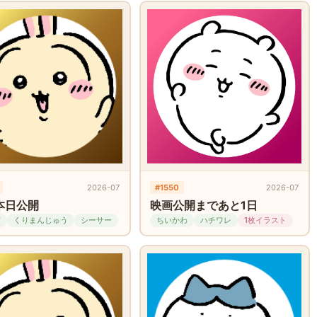
2026-07
#1550
2026-07
本日公開
映画公開まであと1日
ぎ
くりまんじゅう
シーサー
ちいかわ
ハチワレ
1枚イラスト