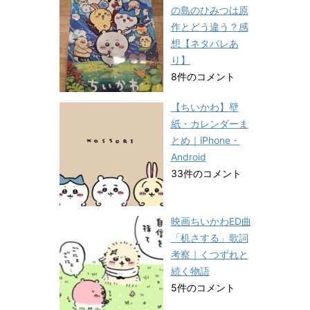
の島のひみつは原
作とどう違う？感
想【ネタバレあ
り】
8件のコメント
【ちいかわ】壁
紙・カレンダーま
とめ｜iPhone・
Android
33件のコメント
映画ちいかわED曲
「机さする」歌詞
考察｜くつずれと
続く物語
5件のコメント