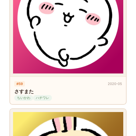
#59
2020-05
さすまた
ちいかわ
ハチワレ