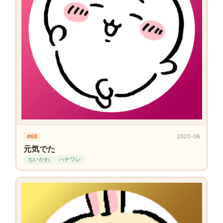
#68
2020-06
元気でた
ちいかわ
ハチワレ