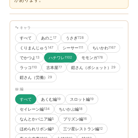
🐾 キャラ
すべて
あのこ
うさぎ
17
728
くりまんじゅう
シーサー
ちいかわ
147
111
1167
でかつよ
ハチワレ
モモンガ
13
1102
178
ラッコ
古本屋
鎧さん（ポシェット）
110
77
29
鎧さん（労働）
29
📖 編
すべて
あくむ編
スロット編
19
19
セイレーン編
ちいかぶ編
134
18
なんとかバニア編
プリズン編
5
16
ほめられリボン編
三ツ星レストラン編
9
12