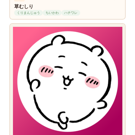
草むしり
くりまんじゅう
ちいかわ
ハチワレ