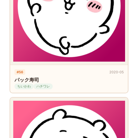
#56
2020-05
パック寿司
ちいかわ
ハチワレ