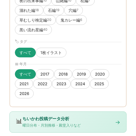
夜の出来事編
山姥編
杖編
10
10
7
涸れた編
石編
穴編
18
19
7
草むしり検定編
鬼カレー編
20
6
黒い流れ星編
40
🏷 タグ
すべて
1枚イラスト
📅 年月
すべて
2017
2018
2019
2020
2021
2022
2023
2024
2025
2026
ちいかわ投稿データ分析
📊
→
曜日分布・月別推移・殿堂入りなど