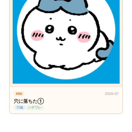
#86
2020-07
穴に落ちた①
穴編
ハチワレ