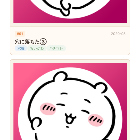
#91
2020-08
穴に落ちた③
穴編
ちいかわ
ハチワレ