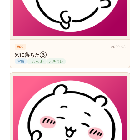
#90
2020-08
穴に落ちた③
穴編
ちいかわ
ハチワレ