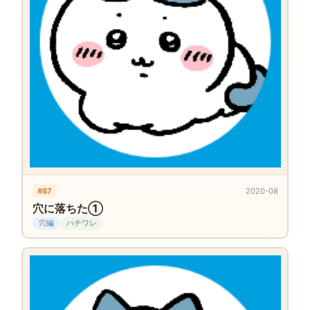
#87
2020-08
穴に落ちた①
穴編
ハチワレ