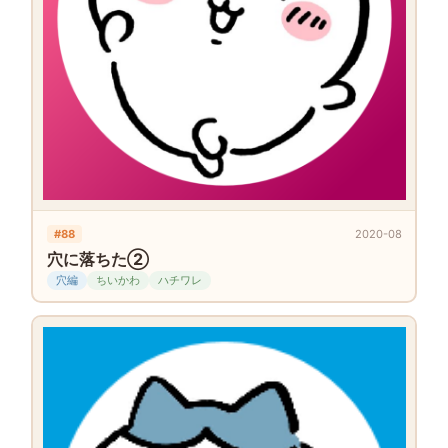
#88
2020-08
穴に落ちた②
穴編
ちいかわ
ハチワレ