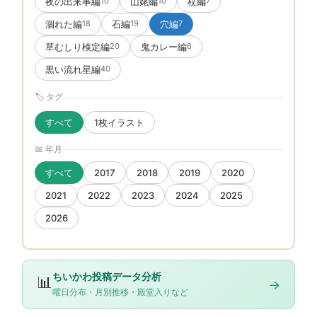
夜の出来事編
山姥編
杖編
10
10
7
涸れた編
石編
穴編
18
19
7
草むしり検定編
鬼カレー編
20
6
黒い流れ星編
40
🏷 タグ
すべて
1枚イラスト
📅 年月
すべて
2017
2018
2019
2020
2021
2022
2023
2024
2025
2026
ちいかわ投稿データ分析
📊
→
曜日分布・月別推移・殿堂入りなど