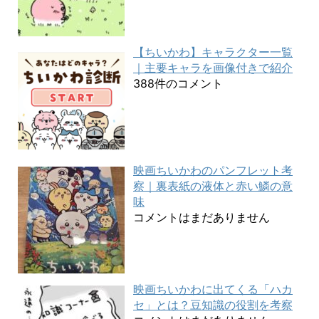
【ちいかわ】キャラクター一覧
｜主要キャラを画像付きで紹介
388件のコメント
映画ちいかわのパンフレット考
察｜裏表紙の液体と赤い鱗の意
味
コメントはまだありません
映画ちいかわに出てくる「ハカ
セ」とは？豆知識の役割を考察