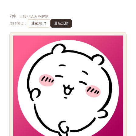
7件
× 絞り込みを解除
並び替え：
連載順 ↑
最新話順