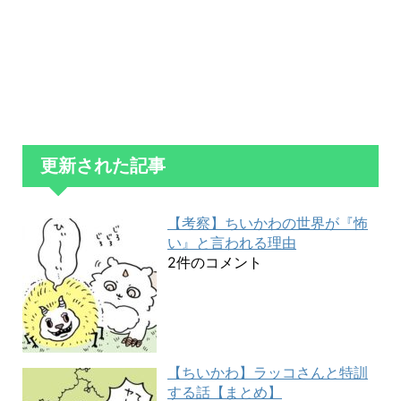
更新された記事
【考察】ちいかわの世界が『怖
い』と言われる理由
2件のコメント
【ちいかわ】ラッコさんと特訓
する話【まとめ】