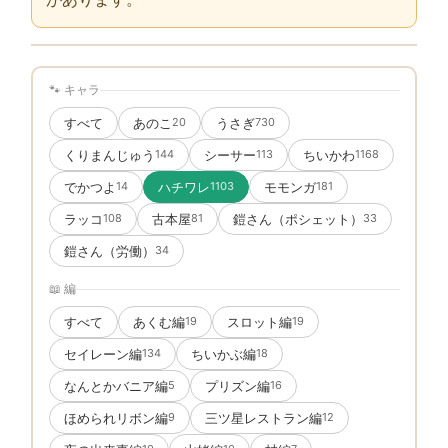
🐾 キャラ
すべて
あのこ
うさぎ
20
730
くりまんじゅう
シーサー
ちいかわ
144
113
1168
でかつよ
ハチワレ
モモンガ
14
1103
181
ラッコ
古本屋
鎧さん（ポシェット）
108
81
33
鎧さん（労働）
34
📖 編
すべて
あくむ編
スロット編
19
19
セイレーン編
ちいかぶ編
134
18
なんとかバニア編
プリズン編
5
16
ほめられリボン編
三ツ星レストラン編
9
12