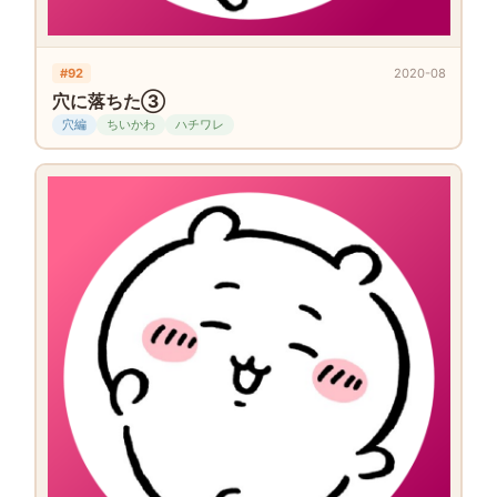
#92
2020-08
穴に落ちた③
穴編
ちいかわ
ハチワレ