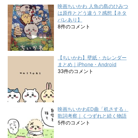
映画ちいかわ 人魚の島のひみつ
は原作とどう違う？感想【ネタ
バレあり】
8件のコメント
【ちいかわ】壁紙・カレンダー
まとめ｜iPhone・Android
33件のコメント
映画ちいかわED曲「机さする」
歌詞考察｜くつずれと続く物語
5件のコメント