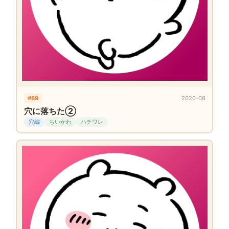
#89
2020-08
穴に落ちた②
穴編
ちいかわ
ハチワレ