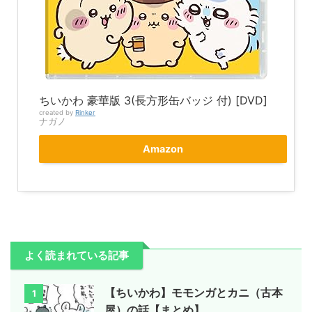
ちいかわ 豪華版 3(長方形缶バッジ 付) [DVD]
created by
Rinker
ナガノ
Amazon
よく読まれている記事
【ちいかわ】モモンガとカニ（古本
1
屋）の話【まとめ】