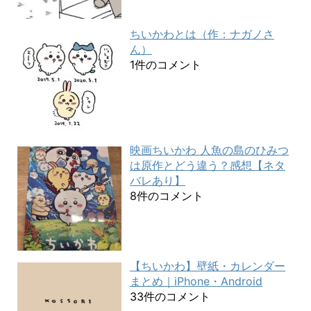
ちいかわとは（作：ナガノさ
ん）
1件のコメント
映画ちいかわ 人魚の島のひみつ
は原作とどう違う？感想【ネタ
バレあり】
8件のコメント
【ちいかわ】壁紙・カレンダー
まとめ｜iPhone・Android
33件のコメント