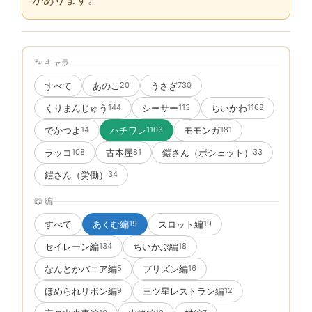
🐾 キャラ
すべて
あのこ
うさぎ
20
730
くりまんじゅう
シーサー
ちいかわ
144
113
1168
でかつよ
ハチワレ
モモンガ
14
1103
181
ラッコ
古本屋
鎧さん（ポシェット）
108
81
33
鎧さん（労働）
34
📖 編
すべて
あくむ編
スロット編
19
19
セイレーン編
ちいかぶ編
134
18
なんとかバニア編
プリズン編
5
16
ほめられリボン編
三ツ星レストラン編
9
12