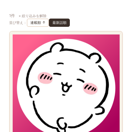
1件
× 絞り込みを解除
並び替え：
連載順 ↑
最新話順