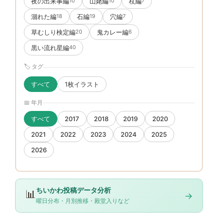
夜の出来事編
山姥編
杖編
10
10
7
涸れた編
石編
穴編
18
19
7
草むしり検定編
鬼カレー編
20
6
黒い流れ星編
40
🏷 タグ
すべて
1枚イラスト
📅 年月
すべて
2017
2018
2019
2020
2021
2022
2023
2024
2025
2026
ちいかわ投稿データ分析
📊
→
曜日分布・月別推移・殿堂入りなど