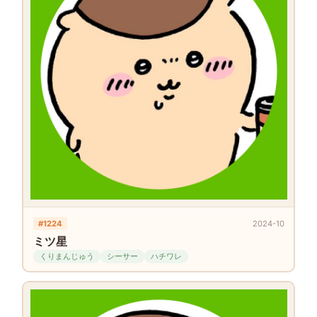
#1224
2024-10
ミツ星
くりまんじゅう
シーサー
ハチワレ