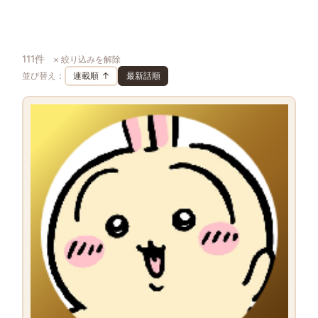
111件
× 絞り込みを解除
並び替え：
連載順 ↑
最新話順