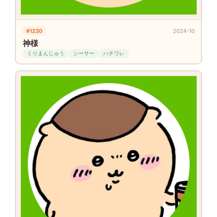
#1230
2024-10
神様
くりまんじゅう
シーサー
ハチワレ