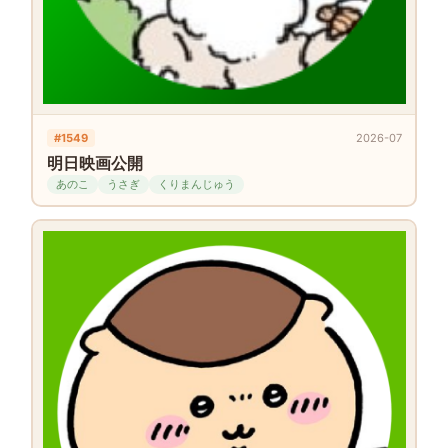
#1549
2026-07
明日映画公開
あのこ
うさぎ
くりまんじゅう