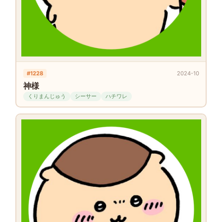
#1228
2024-10
神様
くりまんじゅう
シーサー
ハチワレ