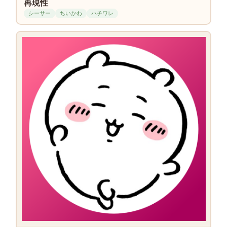
再現性
シーサー
ちいかわ
ハチワレ