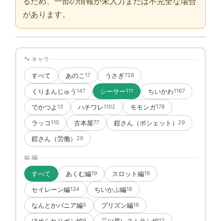
るため、一部の情報が未入力または不完全な場合
があります。
🐾 キャラ
すべて
あのこ
うさぎ
17
728
くりまんじゅう
シーサー
ちいかわ
147
111
1167
でかつよ
ハチワレ
モモンガ
13
1102
178
ラッコ
古本屋
鎧さん（ポシェット）
110
77
29
鎧さん（労働）
29
📖 編
すべて
あくむ編
スロット編
19
19
セイレーン編
ちいかぶ編
134
18
なんとかバニア編
プリズン編
5
16
ほめられリボン編
三ツ星レストラン編
9
12