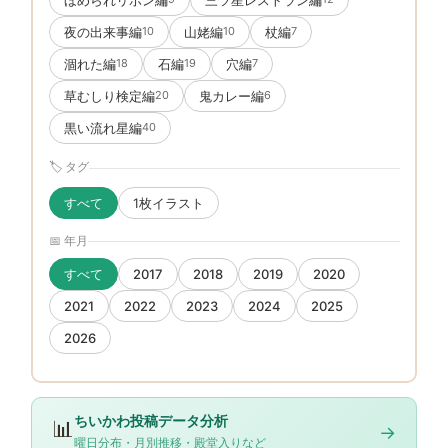
夜の出来事編
山姥編
杖編
10
10
7
涸れた編
石編
穴編
18
19
7
草むしり検定編
鬼カレー編
20
6
黒い流れ星編
40
🏷 タグ
すべて
1枚イラスト
📅 年月
すべて
2017
2018
2019
2020
2021
2022
2023
2024
2025
2026
ちいかわ投稿データ分析
📊
→
曜日分布・月別推移・殿堂入りなど