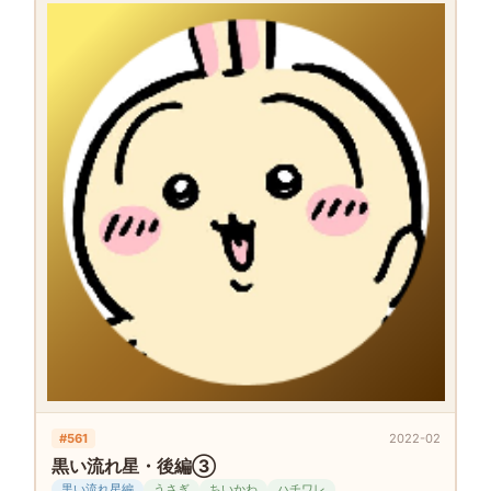
#561
2022-02
黒い流れ星・後編③
黒い流れ星編
うさぎ
ちいかわ
ハチワレ