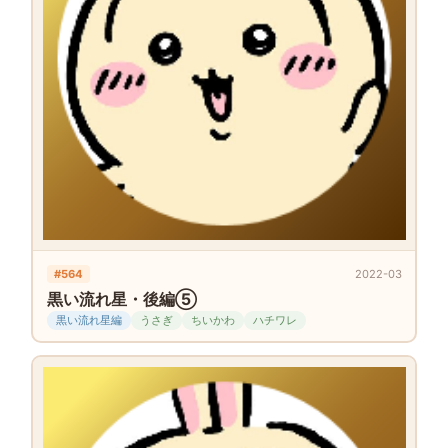
#564
2022-03
黒い流れ星・後編⑤
黒い流れ星編
うさぎ
ちいかわ
ハチワレ