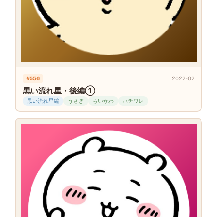
#556
2022-02
黒い流れ星・後編①
黒い流れ星編
うさぎ
ちいかわ
ハチワレ