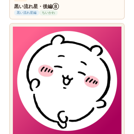
黒い流れ星・後編⑧
黒い流れ星編
ちいかわ