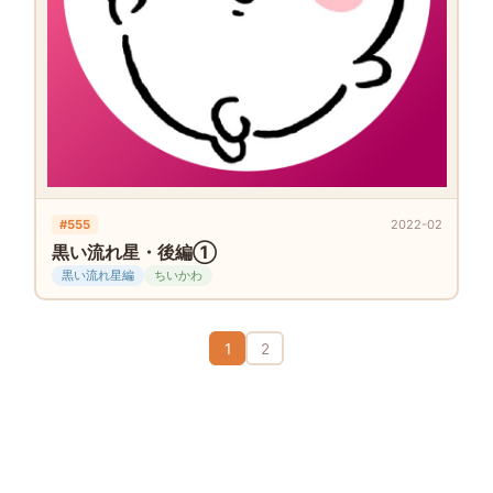
#555
2022-02
黒い流れ星・後編①
黒い流れ星編
ちいかわ
1
2