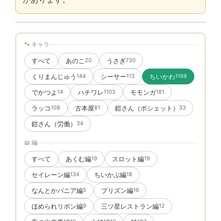
🐾 キャラ
すべて
あのこ
うさぎ
20
730
くりまんじゅう
シーサー
ちいかわ
144
113
1168
でかつよ
ハチワレ
モモンガ
14
1103
181
ラッコ
古本屋
鎧さん（ポシェット）
108
81
33
鎧さん（労働）
34
📖 編
すべて
あくむ編
スロット編
19
19
セイレーン編
ちいかぶ編
134
18
なんとかバニア編
プリズン編
5
16
ほめられリボン編
三ツ星レストラン編
9
12