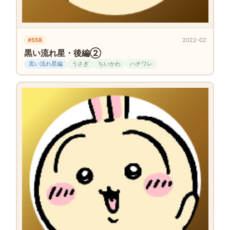
#558
2022-02
黒い流れ星・後編②
黒い流れ星編
うさぎ
ちいかわ
ハチワレ