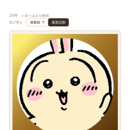
39件
× 絞り込みを解除
並び替え：
連載順 ↑
最新話順