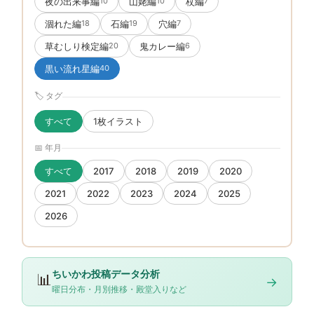
夜の出来事編
山姥編
杖編
10
10
7
涸れた編
石編
穴編
18
19
7
草むしり検定編
鬼カレー編
20
6
黒い流れ星編
40
🏷 タグ
すべて
1枚イラスト
📅 年月
すべて
2017
2018
2019
2020
2021
2022
2023
2024
2025
2026
ちいかわ投稿データ分析
📊
→
曜日分布・月別推移・殿堂入りなど