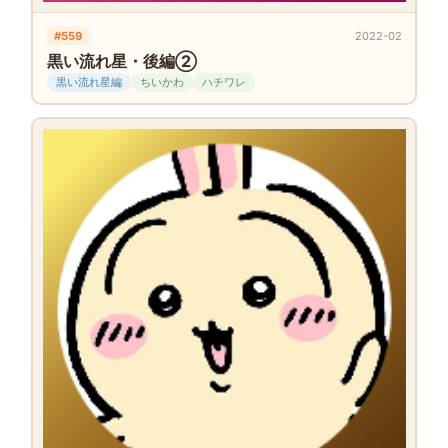
#559
2022-02
黒い流れ星・後編②
黒い流れ星編
ちいかわ
ハチワレ