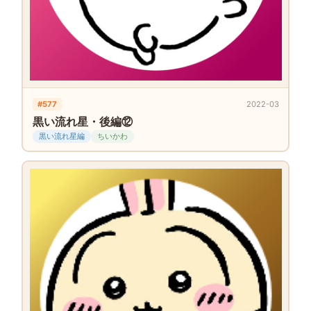
#577
2022-03
黒い流れ星・後編⑫
黒い流れ星編
ちいかわ