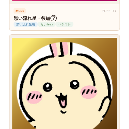
#568
2022-03
黒い流れ星・後編⑦
黒い流れ星編
ちいかわ
ハチワレ