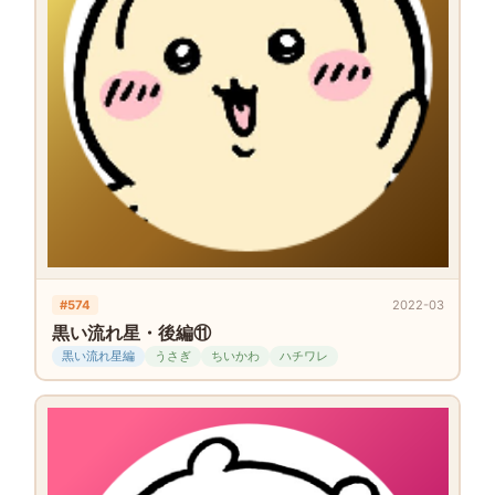
#574
2022-03
黒い流れ星・後編⑪
黒い流れ星編
うさぎ
ちいかわ
ハチワレ