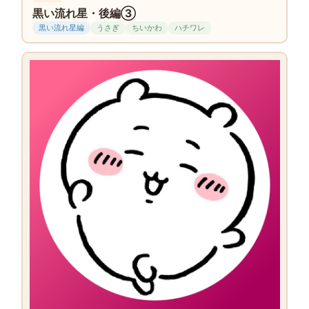
黒い流れ星・後編③
黒い流れ星編
うさぎ
ちいかわ
ハチワレ