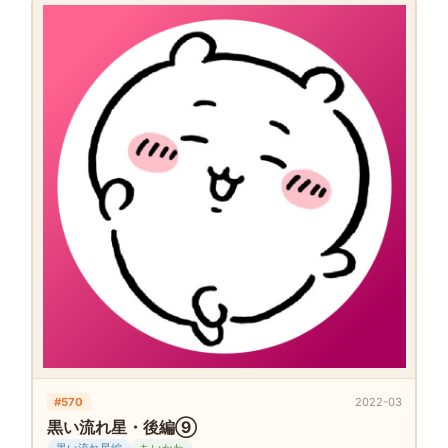
#570
2022-03
黒い流れ星・後編⑨
黒い流れ星編
ちいかわ