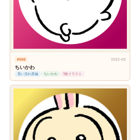
#566
2022-03
ちいかわ
黒い流れ星編
ちいかわ
1枚イラスト