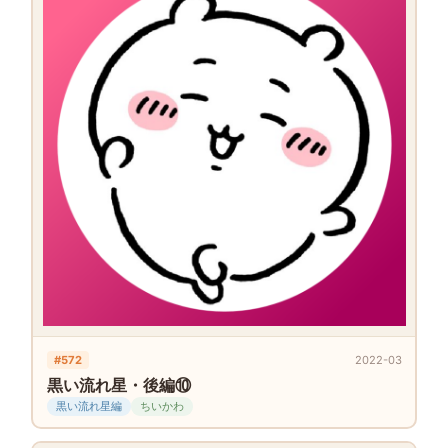
#572
2022-03
黒い流れ星・後編⑩
黒い流れ星編
ちいかわ