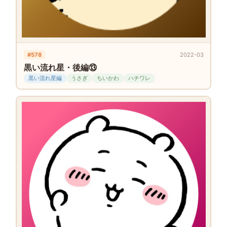
#578
2022-03
黒い流れ星・後編⑬
黒い流れ星編
うさぎ
ちいかわ
ハチワレ