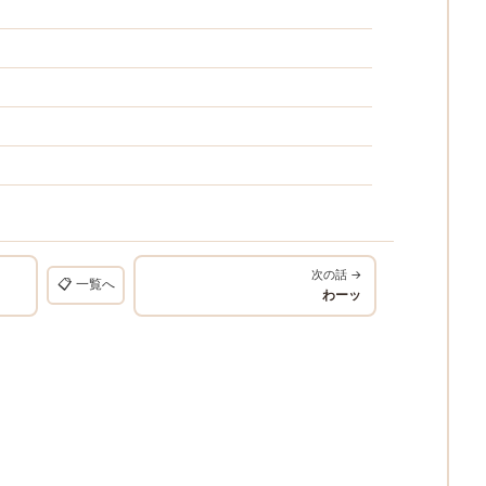
次の話 →
📋 一覧へ
わーッ