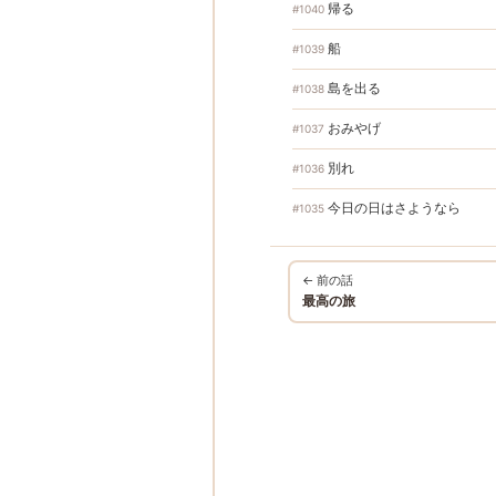
帰る
#1040
船
#1039
島を出る
#1038
おみやげ
#1037
別れ
#1036
今日の日はさようなら
#1035
← 前の話
最高の旅