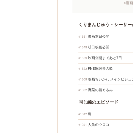
※漫
くりまんじゅう・シーサー
映画本日公開
#1551
明日映画公開
#1549
映画公開まであと7日
#1539
FNS歌謡祭の歌
#1522
映画ちいかわ メインビジュ
#1509
野菜の着ぐるみ
#1502
同じ編のエピソード
島
#1042
人魚のウロコ
#1041