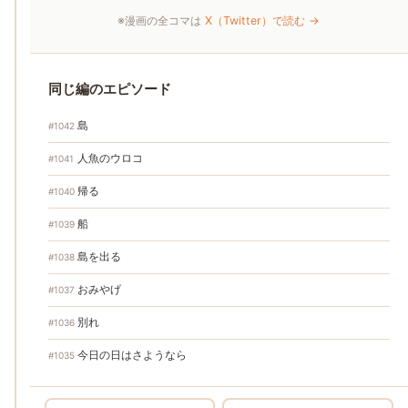
※漫画の全コマは
X（Twitter）で読む →
同じ編のエピソード
島
#1042
人魚のウロコ
#1041
帰る
#1040
船
#1039
島を出る
#1038
おみやげ
#1037
別れ
#1036
今日の日はさようなら
#1035