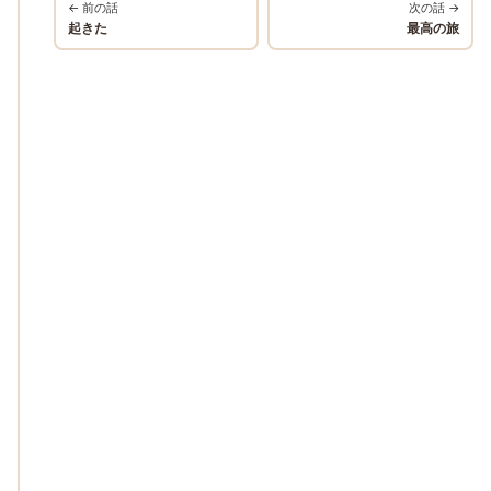
← 前の話
次の話 →
起きた
最高の旅