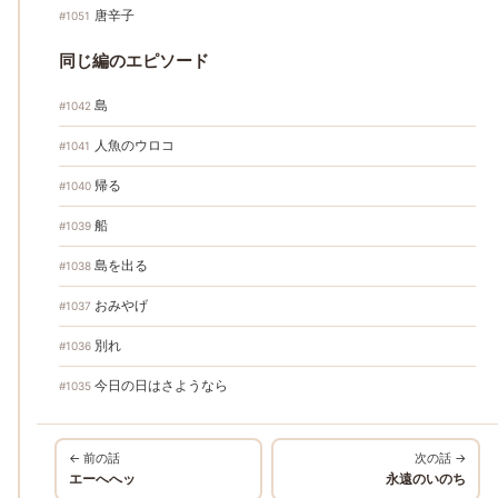
唐辛子
#1051
同じ編のエピソード
島
#1042
人魚のウロコ
#1041
帰る
#1040
船
#1039
島を出る
#1038
おみやげ
#1037
別れ
#1036
今日の日はさようなら
#1035
← 前の話
次の話 →
エーへへッ
永遠のいのち