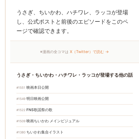
うさぎ、ちいかわ、ハチワレ、ラッコが登場
し、公式ポストと前後のエピソードをこのペ
ージで確認できます。
※漫画の全コマは
X（Twitter）で読む →
うさぎ・ちいかわ・ハチワレ・ラッコが登場する他の話
映画本日公開
#1551
明日映画公開
#1549
FNS歌謡祭の歌
#1522
映画ちいかわ メインビジュアル
#1509
ちいかわ集合イラスト
#1380