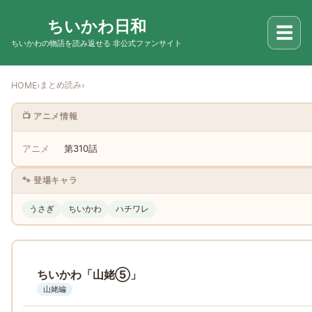
ちいかわ日和
☰
ちいかわの物語を読み返せる 非公式ファンサイト
まとめ読み
HOME
›
›
📺 アニメ情報
アニメ
第310話
🐾 登場キャラ
うさぎ
ちいかわ
ハチワレ
ちいかわ「山姥⑤」
山姥編