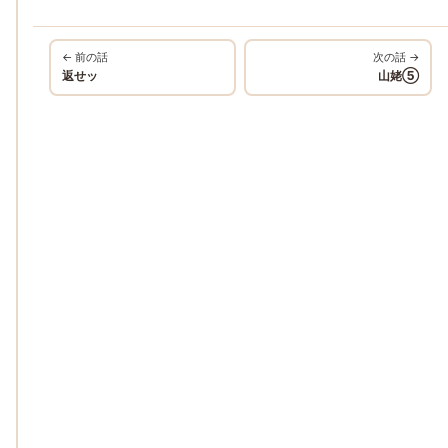
← 前の話
次の話 →
返せッ
山姥⑤