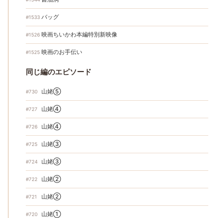
バッグ
#1533
映画ちいかわ本編特別新映像
#1526
映画のお手伝い
#1525
同じ編のエピソード
山姥⑤
#730
山姥④
#727
山姥④
#726
山姥③
#725
山姥③
#724
山姥②
#722
山姥②
#721
山姥①
#720