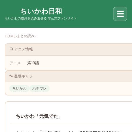
ちいかわ日和
☰
ちいかわの物語を読み返せる 非公式ファンサイト
まとめ読み
HOME
›
›
📺 アニメ情報
アニメ
第19話
🐾 登場キャラ
ちいかわ
ハチワレ
ちいかわ「元気でた」