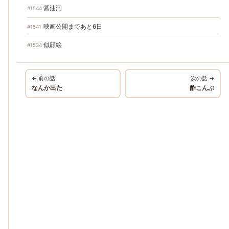
醤油洞
#1544
映画公開まであと6日
#1541
似顔絵
#1534
← 前の話
次の話 →
なんか出た
酢こんぶ