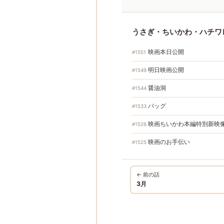
うさぎ・ちいかわ・ハチワ
映画本日公開
#1551
明日映画公開
#1549
醤油洞
#1544
バッグ
#1533
映画ちいかわ本編特別新映
#1526
映画のお手伝い
#1525
← 前の話
3月