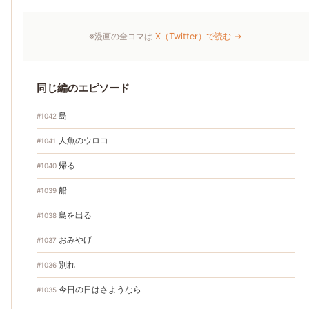
※漫画の全コマは
X（Twitter）で読む →
同じ編のエピソード
島
#1042
人魚のウロコ
#1041
帰る
#1040
船
#1039
島を出る
#1038
おみやげ
#1037
別れ
#1036
今日の日はさようなら
#1035