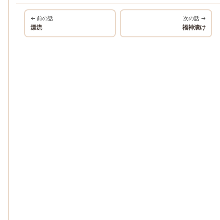
← 前の話
次の話 →
漂流
福神漬け